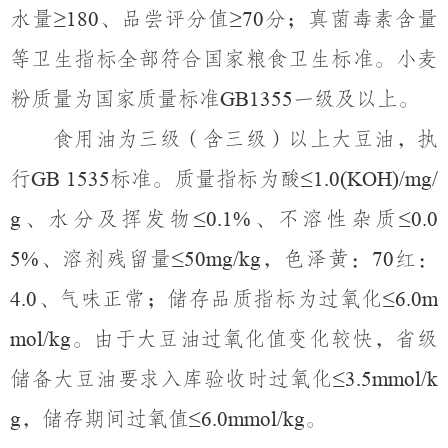
水量
、品尝评分值
分；真菌毒素含量
≥180
≥70
等卫生指标全部符合国家粮食卫生标准。
小麦
粉质量为
国家质量标准
一级及以上。
GB1355
食用油为三级（含三级）以上大豆油，执
行
标准。质量指标为酸
GB 1535
≤1.0(KOH)/mg/
、水分及挥发物
、不溶性杂质
g
≤0.1%
≤0.0
、溶剂残留量
，色泽黄：
红：
5%
≤50mg/kg
70
、气味正常；储存品质指标为过氧化
4.0
≤6.0m
。由于大豆油过氧化值变化较快，省级
mol/kg
储备大豆油要求入库验收时过氧化
≤3.5mmol/k
，储存期间过氧
值
。
g
≤6.0mmol/kg