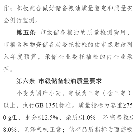
作；积极配合
做好
储备粮油质量鉴定和质量安
全例行监测
。
第五条
市级
储备粮油的质量检
测
费用，
市粮食
和物资储备
局
委托
抽检
的
由市级财政列
入年度预算
，
承储企业
委托
抽检
的
由企业
承
担
。
第六条
市级储备粮油质量要求
小麦为国产小麦，等级为三等（含三等）
以上，执行
标准。质量指标为容重
GB 1351
≥75
、水分
、杂质
、不完善粒
0 g/L
≤12.5%
≤1.0%
≤
、色泽气味正常；储存品质指标为面筋吸
8.0%