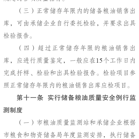
（
三）
正常储存年限内的储备粮油销售出
库，可由承储企业自行
委托
检验，并
要求
出具
检验报告。
（
四）
超过正常储存年限的粮油销售出
库，
应
进行质量鉴定，一般应在
个工作日内
15
完成扦样、检验和出具检验报告。检验项目参
照正常储存年限内的粮油销售出库应检项目。
第十一条
实行储备粮油质量安全例行监
测制度
（
一）
市粮油质量
监测站
和承储企业根据
市粮食
和物资储备
局年度监测安排，执行储备