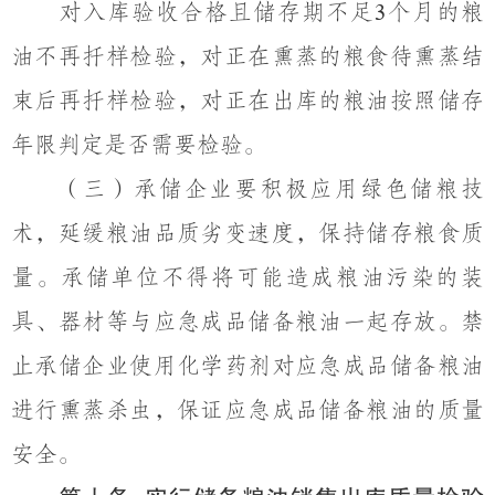
对入库验收合格且储存期不足
个月的粮
3
油不再扦样检验，对正在熏蒸
的粮食待
熏蒸
结
束后再
扦样检验
，对
正在出库的粮油
按照
储存
年限判定是否需要检验。
（三）
承储企业要积极应用绿色储粮技
术，延缓粮油
品
质劣变速度，保持储存粮食质
量。承储单位不得将可能造成粮油污染的装
具、器材等与应急成品储备粮油一起存放。禁
止承储企业使用化学药剂对应急成品储备粮油
进行熏蒸杀虫，保证应急成品储备粮油的质量
安全。