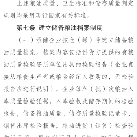
上述粮油质量、卫生标准和储存质量判定
规则均采用现行
国家有关标准
。
第七条
建立储备粮油档案制度
（
一）
承储企业按仓
（
罐
）
号建立储备粮
油质量档案。档案内容包括供货方
提供的有粮
油
质量
检验资质单位
出具的检验报告
（
企业直
接从粮食生产者或粮食经纪人收购的，无
检验
报告
应进行说明
）
，企业每车
（
批
）
次粮油入
库质量检验凭据，入库验收及储存期间的检验
报告，储备粮油质量、储存质量检验记录卡，
销售出库检验报告，粮油进货
（
销售
）
检查验