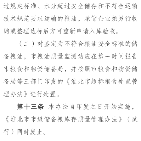
过规定标准、水分超过安全储存和不符合运输
技术规范要求运输的粮油，承储企业须另行收
购或整理达标后方可重新申请入库验收。
（
二）
对鉴定为不符合粮油安全标准的储
备粮油，市粮油质量
监测站
应在第一时间报告
市粮食
和物资储备
局
，并按照市粮食和物资储
备局等三部门印发的《淮北市超标粮食处置管
理办法》进行处置。
第十三条
本办法自印发之日开始实施，
《
淮北
市市级储备粮
库存
质量管理办法》（
试
行
）
同时废止
。