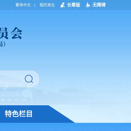
长辈版
无障碍
繁体中文
我的淮北
特色栏目