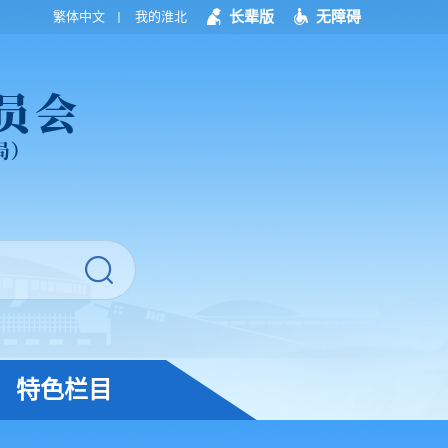
长辈版
无障碍
繁体中文
我的淮北
特色栏目