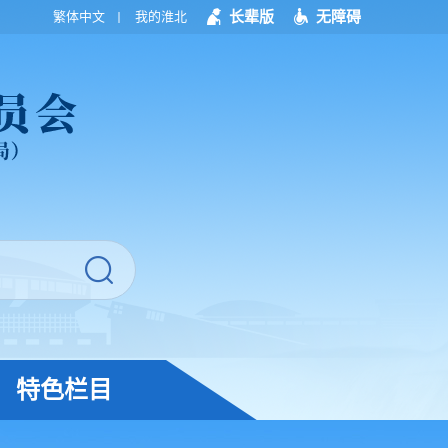
长辈版
无障碍
繁体中文
我的淮北
特色栏目