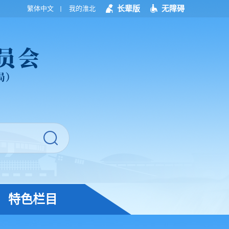
长辈版
无障碍
繁体中文
我的淮北
特色栏目