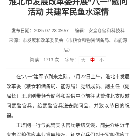
淮北市发展改革委开展“八一”慰问
活动 共建军民鱼水深情
发布日期：2025-07-23 09:57
编辑：安全仓储和科技科
来源：市发展和改革委员会（市粮食和物资储备局、市能源
局）
阅读：
1713
次
字号：
大
中
小
在“八一”建军节到来之际，7月22日上午，淮北市发展
改革委（粮食和储备局、能源局）党组成员、副主任（副
局长）王培刚带领仓储科和军供中心前往武警淮北支队慰
问武警官兵，给武警官兵送去慰问品，并致以节日的祝
福。
王培刚一行与武警支队官兵亲切交谈，简要介绍近年
来市军粮供应事业发展情况，征求官兵们对于军粮供应工