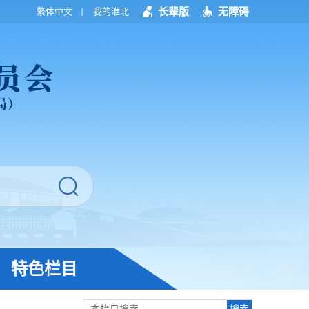
长辈版
无障碍
繁体中文
我的淮北
特色栏目