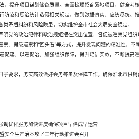
法，提升项目谋划储备质量。全面梳理招商落地项目，健全考
行防范和惩治统计造假相关规定，做到数据真实、应统尽统。
各类矛盾纠纷和风险隐患，切实维护全市社会大局安全稳定。
严明党的政治纪律和政治规矩摆在突出位置，督促被巡察党组织以
巡察、提级巡察和“回头看”等方式，提升发现问题的精准性，不
巡促建、以巡促治。加强组织保障，提升培训实效，不断提高
日子要求，务实高效做好会务筹备及保障工作，确保淮北市供销
强调优化服务加快进度确保项目早建成早运营
议暨安全生产治本攻坚三年行动推进会召开