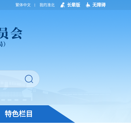
长辈版
无障碍
繁体中文
我的淮北
特色栏目