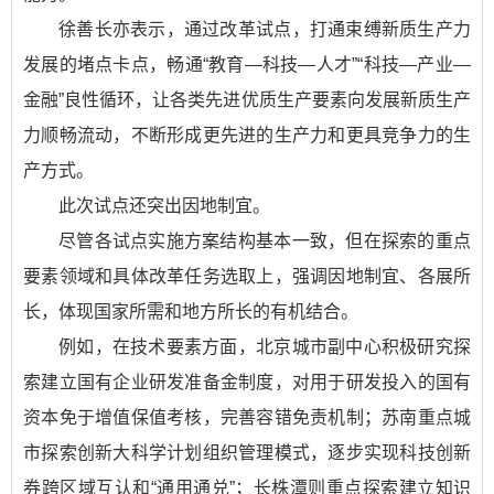
徐善长亦表示，通过改革试点，打通束缚新质生产力
发展的堵点卡点，畅通“教育—科技—人才”“科技—产业—
金融”良性循环，让各类先进优质生产要素向发展新质生产
力顺畅流动，不断形成更先进的生产力和更具竞争力的生
产方式。
此次试点还突出因地制宜。
尽管各试点实施方案结构基本一致，但在探索的重点
要素领域和具体改革任务选取上，强调因地制宜、各展所
长，体现国家所需和地方所长的有机结合。
例如，在技术要素方面，北京城市副中心积极研究探
索建立国有企业研发准备金制度，对用于研发投入的国有
资本免于增值保值考核，完善容错免责机制；苏南重点城
市探索创新大科学计划组织管理模式，逐步实现科技创新
券跨区域互认和“通用通兑”；长株潭则重点探索建立知识