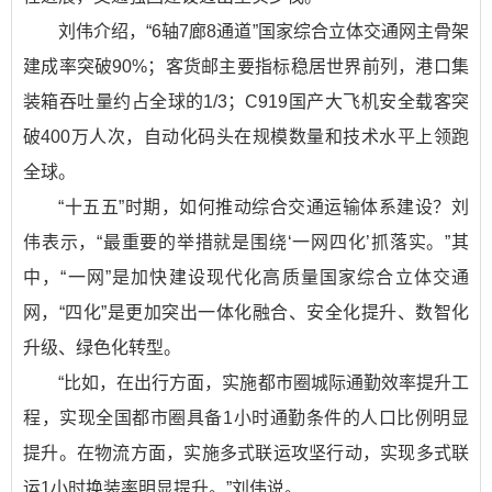
刘伟介绍，“6轴7廊8通道”国家综合立体交通网主骨架
建成率突破90%；客货邮主要指标稳居世界前列，港口集
装箱吞吐量约占全球的1/3；C919国产大飞机安全载客突
破400万人次，自动化码头在规模数量和技术水平上领跑
全球。
“十五五”时期，如何推动综合交通运输体系建设？刘
伟表示，“最重要的举措就是围绕‘一网四化’抓落实。”其
中，“一网”是加快建设现代化高质量国家综合立体交通
网，“四化”是更加突出一体化融合、安全化提升、数智化
升级、绿色化转型。
“比如，在出行方面，实施都市圈城际通勤效率提升工
程，实现全国都市圈具备1小时通勤条件的人口比例明显
提升。在物流方面，实施多式联运攻坚行动，实现多式联
运1小时换装率明显提升。”刘伟说。