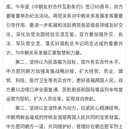
度。今年是《中朝友好合作互助条约》签订65周年，双方
要隆重举办纪念活动。两党关系对中朝关系发展发挥重要
引领作用，要进一步拓展和活跃两党各层级各领域友好交
往，深化治党治国经验交流互鉴。双方要加强外交、执
法、军队等交流，落实好我和总书记同志达成的重要共
识，为中朝关系发展汇聚智慧和力量。
第二，坚持以为民造福为目标，提升务实合作水平。
中方愿同朝方加强发展战略对接，扩大经贸、农业、建
筑、科技、医疗卫生等务实合作，更好造福两国人民。双
方要以边境口岸全面复通、民航航班和国际客运列车恢复
运营为契机，扩大人员往来，实现双向奔赴。
第三，坚持以友谊传承为动力，拉紧民心相通纽带。
中朝用鲜血凝成的传统友谊是两国人民共同的宝贵财富。
中方愿同朝方一道，共同维护好、管理好在朝志愿军烈士