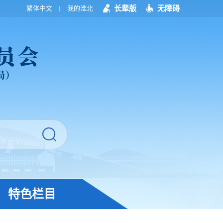
长辈版
无障碍
繁体中文
我的淮北
特色栏目