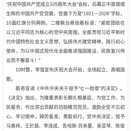
“庆祝中国共产党成立105周年大会”会标，后幕正中是熠熠
生辉的中国共产党党徽，党徽下方是“1921－2026”字标，
10面红旗分列两侧。二楼眺台悬挂着标语：“紧密团结在
以习近平同志为核心的党中央周围，全面贯彻习近平新时
代中国特色社会主义思想，弘扬伟大建党精神，践行初心
使命，为以中国式现代化全面推进强国建设、民族复兴伟
业而不懈奋斗！”
10时整，李强宣布庆祝大会开始，全场起立，高唱国
歌。
蔡奇宣读《中共中央关于授予“七一勋章”的决定》。
《决定》指出，为隆重表彰长期扎根基层、为党工作、为
民服务、作出突出贡献的功勋模范党员，激励全党不忘初
心、牢记使命，踔厉奋发、勇毅前行，党中央决定，授予
马善祥、王於昌、李连成、吾哈斯·苏来曼、吴亚琴、陈俊