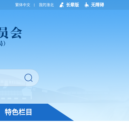
长辈版
无障碍
繁体中文
我的淮北
特色栏目