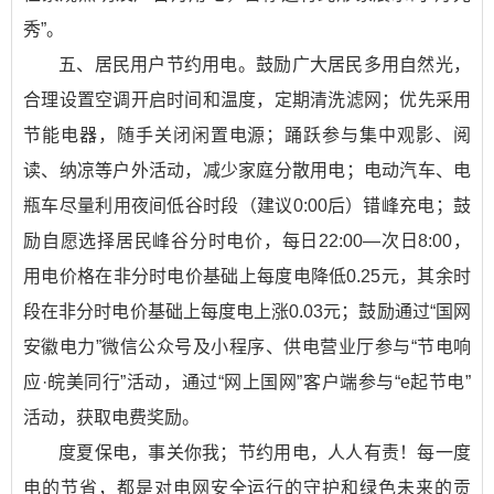
秀”。
五、居民用户节约用电。鼓励广大居民多用自然光，
合理设置空调开启时间和温度，定期清洗滤网；优先采用
节能电器，随手关闭闲置电源；踊跃参与集中观影、阅
读、纳凉等户外活动，减少家庭分散用电；电动汽车、电
瓶车尽量利用夜间低谷时段（建议0:00后）错峰充电；鼓
励自愿选择居民峰谷分时电价，每日22:00—次日8:00，
用电价格在非分时电价基础上每度电降低0.25元，其余时
段在非分时电价基础上每度电上涨0.03元；鼓励通过“国网
安徽电力”微信公众号及小程序、供电营业厅参与“节电响
应·皖美同行”活动，通过“网上国网”客户端参与“e起节电”
活动，获取电费奖励。
度夏保电，事关你我；节约用电，人人有责！每一度
电的节省，都是对电网安全运行的守护和绿色未来的贡