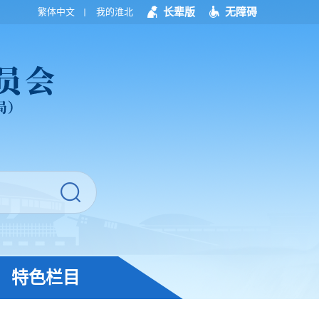
长辈版
无障碍
繁体中文
我的淮北
特色栏目