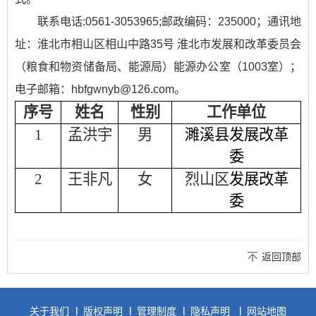
联系电话:0561-3053965;邮政编码：235000；通讯地
址：淮北市相山区相山中路35号 淮北市发展和改革委员会
（粮食和物资储备局、能源局）能源办公室（1003室）；
电子邮箱：
hbfgwnyb@126.com。
序号
姓名
性别
工作单位
1
孟洪宇
男
濉溪县发展改革
委
2
王非凡
女
烈山区
发展改革
委
返回顶部
关于我们
版权声明
管理制度
隐私声明
网站地图