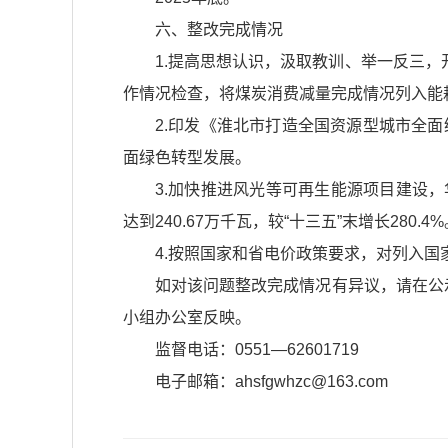
六、整改完成情况
1.提高思想认识，汲取教训、举一反三
作情况检查，将煤炭消费减量完成情况列入能耗
2.印发《淮北市打造全国资源型城市全
面绿色转型发展。
3.加快推进风光等可再生能源项目建设
达到240.67万千瓦，较“十三五”末增长28
4.按照国家和省电价政策要求，对列入
如对该问题整改完成情况有异议，请在公示期
小组办公室反映。
监督电话：0551—62601719
电子邮箱：ahsfgwhzc@163.com