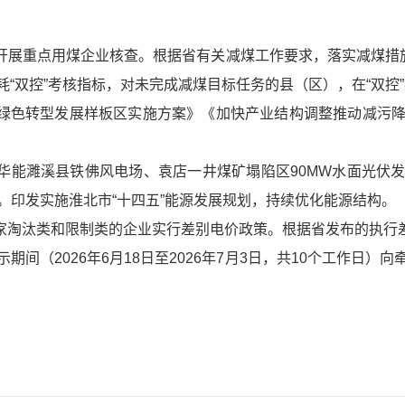
，开展重点用煤企业核查。根据省有关减煤工作要求，落实减煤措
“双控”考核指标，对未完成减煤目标任务的县（区），在“双控
面绿色转型发展样板区实施方案》《加快产业结构调整推动减污
，华能濉溪县铁佛风电场、袁店一井煤矿塌陷区90MW水面光伏
0.4%。印发实施淮北市“十四五”能源发展规划，持续优化能源结构。
国家淘汰类和限制类的企业实行差别电价政策。根据省发布的执行
间（2026年6月18日至2026年7月3日，共10个工作日