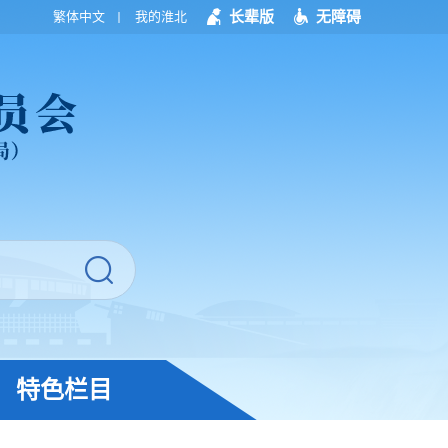
长辈版
无障碍
繁体中文
我的淮北
特色栏目