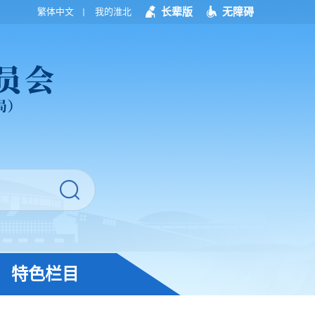
长辈版
无障碍
繁体中文
我的淮北
特色栏目