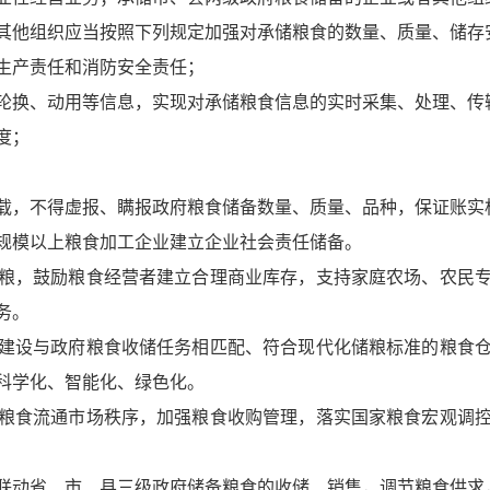
其他组织应当按照下列规定加强对承储粮食的数量、质量、储存
生产责任和消防安全责任；
轮换、动用等信息，实现对承储粮食信息的实时采集、处理、传
度；
载，不得虚报、瞒报政府粮食储备数量、质量、品种，保证账实
规模以上粮食加工企业建立企业社会责任储备。
粮，鼓励粮食经营者建立合理商业库存，支持家庭农场、农民
务。
建设与政府粮食收储任务相匹配、符合现代化储粮标准的粮食
科学化、智能化、绿色化。
粮食流通市场秩序，加强粮食收购管理，落实国家粮食宏观调
联动省、市、县三级政府储备粮食的收储、销售，调节粮食供求