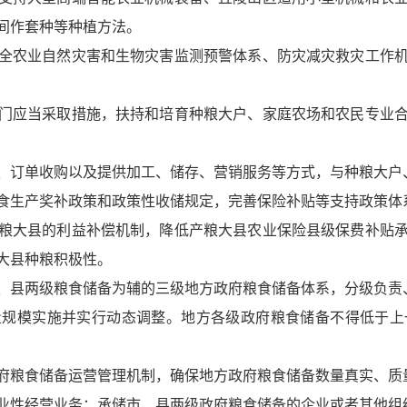
间作套种等种植方法。
全农业自然灾害和生物灾害监测预警体系、防灾减灾救灾工作
门应当采取措施，扶持和培育种粮大户、家庭农场和农民专业
、订单收购以及提供加工、储存、营销服务等方式，与种粮大户
食生产奖补政策和政策性收储规定，完善保险补贴等支持政策体
粮大县的利益补偿机制，降低产粮大县农业保险县级保费补贴
大县种粮积极性。
、县两级粮食储备为辅的三级地方政府粮食储备体系，分级负责
量规模实施并实行动态调整。地方各级政府粮食储备不得低于上
府粮食储备运营管理机制，确保地方政府粮食储备数量真实、质
业性经营业务；承储市、县两级政府粮食储备的企业或者其他组