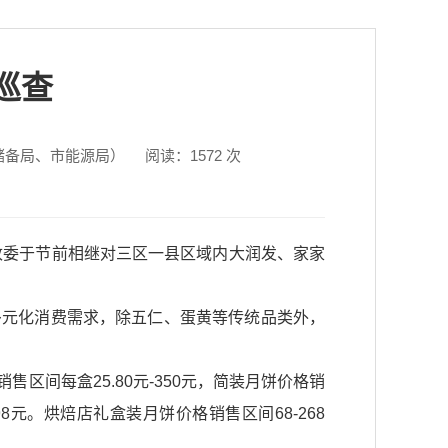
巡查
储备局、市能源局）
阅读：
1572
次
改委于节前相继对三区一县区域内大润发、家家
多元化消费需求，除五仁、蛋黄等传统品类外，
间每盒25.80元-350元，简装月饼价格销
298元。烘焙店礼盒装月饼价格销售区间68-268