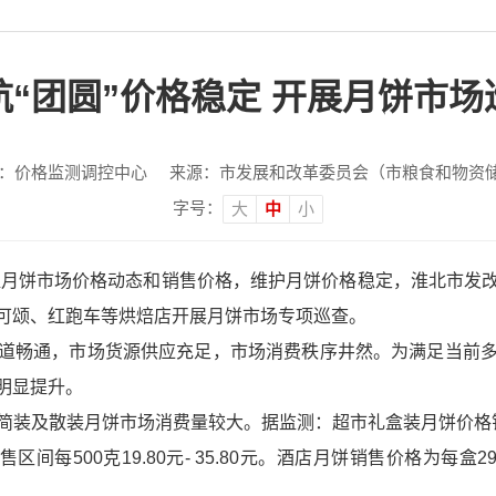
航“团圆”价格稳定 开展月饼市场
：价格监测调控中心
来源：市发展和改革委员会（市粮食和物资
字号：
大
中
小
握月饼市场价格动态和销售价格，维护月饼价格稳定，淮北市发
可颂、红跑车等烘焙店开展月饼市场专项巡查。
道畅通，市场货源供应充足，市场消费秩序井然。为满足当前
明显提升。
装及散装月饼市场消费量较大。据监测：超市礼盒装月饼价格销售区
销售区间每500克19.80元- 35.80元。酒店月饼销售价格为每盒