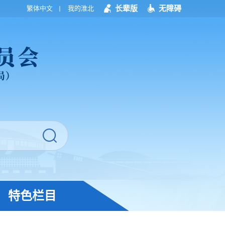
长辈版
无障碍
繁体中文
我的淮北
特色栏目