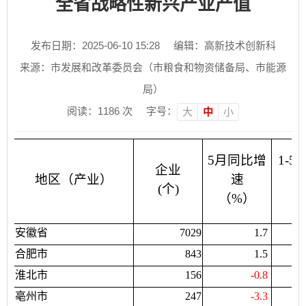
全省战略性新兴产业产值
发布日期：2025-06-10 15:28
编辑：高新技术创新科
来源：市发展和改革委员会（市粮食和物资储备局、市能源
局）
阅读：
1186
次
字号：
大
中
小
5月同比增
1-5
企业
地区（产业）
速
增
(个)
（%）
（
安徽省
7029
1.7
合肥市
843
1.5
淮北市
156
-0.8
亳州市
247
-3.3