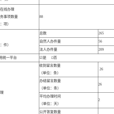
在线办理
务事项数量
88
：项）
总数
265
自然人办件量
56
：件）
法人办件量
209
用统一平台
☑
是
□否
收到留言数量
26
（单位：条）
办结留言数量
26
（单位：条）
理
平均办理时间
2
（单位：天）
公开答复数量