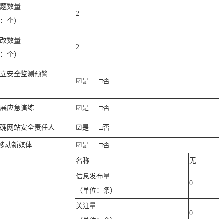
题数量
2
：个）
改数量
2
：个）
立安全监测预警
☑
是
□否
展应急演练
☑
是
□否
确网站安全责任人
☑
是
□否
移动新媒体
☑
是
□否
名称
无
信息发布量
0
（单位：条）
关注量
0