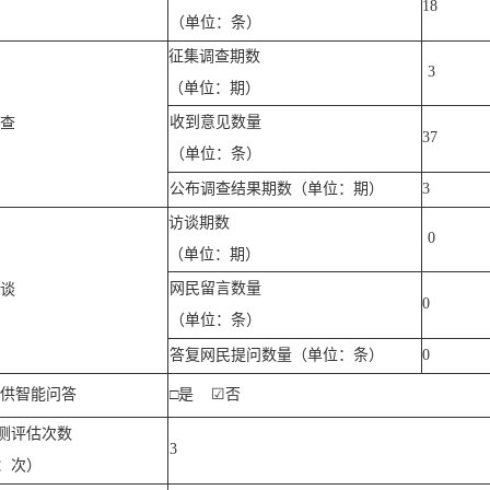
18
（单位：条）
征集调查期数
3
（单位：期）
收到意见数量
查
37
（单位：条）
公布调查结果期数（单位：期）
3
访谈期数
0
（单位：期）
网民留言数量
谈
0
（单位：条）
答复网民提问数量（单位：条）
0
供智能问答
□
是
☑
否
测评估次数
3
：次）