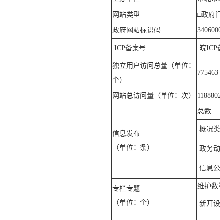
网站类型
□政府
政府网站标识码
340600
ICP
备案号
皖ICP
独立用户访问总量（单位：
775463
个）
网站总访问量（单位：次）
118880
总数
概况类
信息发布
（单位：条）
政务动
信息公
维护数
专栏专题
（单位：个）
新开设