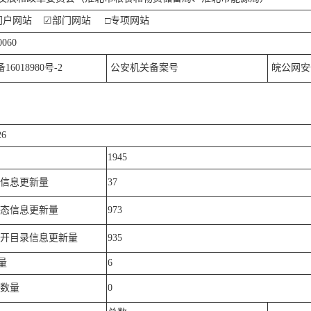
门户网站
☑
部门网站
□专项网站
0060
备16018980
号-2
公安机关备案号
皖公网安备 
26
1945
信息更新量
37
态信息更新量
973
开目录信息更新量
935
量
6
数量
0