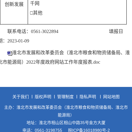
千网
创新发展
□
其他
联系电话：
0561-3022894
填报日
期：
2023-01-09
淮北市发展和改革委员会（淮北市粮食和物资储备局、淮
北市能源局）2022年度政府网站工作年度报表.doc
关于我们
版权声明
管理制度
隐私声明
网站地图
主办：淮北市发展和改革委员会（淮北市粮食和物资储备局、淮北市
能源局）
地址：淮北市相山区相山中路35号金方大厦
电话：0561-3198755
皖ICP备16018980号-2