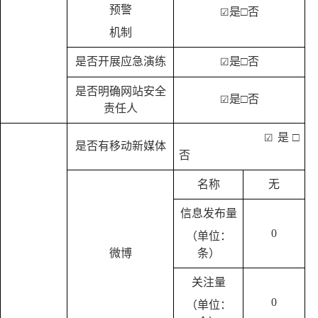
预警
是
□否
☑
机制
是否开展应急演练
是
□否
☑
是否明确网站安全
是
□否
☑
责任人
是
□
☑
是否有移动新媒体
否
名称
无
信息发布量
0
（单位：
微博
条）
关注量
0
（单位：