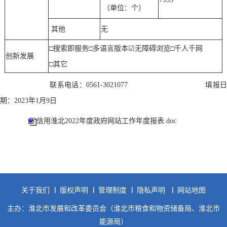
（单位：个）
其他
无
□搜索即服务□多语言版本
☑
无障碍浏览
□千人千网
创新发展
□其它
联系电话：
0561-3021077
填报
期：
2023
年
1
月
9日
信用淮北2022年度政府网站工作年度报表.doc
关于我们
版权声明
管理制度
隐私声明
网站地图
主办：淮北市发展和改革委员会（淮北市粮食和物资储备局、淮北市
能源局）