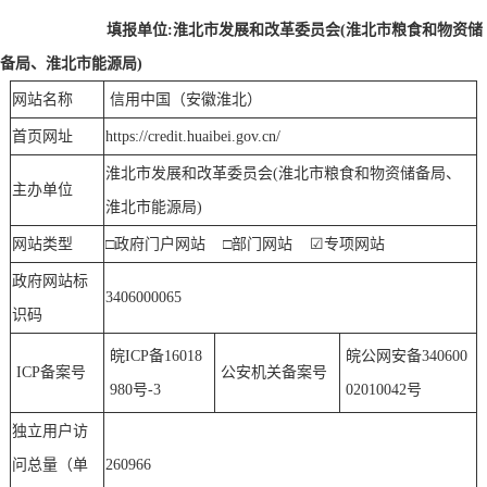
填报单位
:
淮北市发展和改革委员会
(淮北市粮食和物资储
备局、淮北市能源局)
网站名称
信用中国（安徽淮北）
首页网址
http
s
://credit.huaibei.gov.cn/
淮北市发展和改革委员会
(淮北市粮食和物资储备局、
主办单位
淮北市能源局)
网站类型
□政府门户网站
□部门网站
☑
专项网站
政府网站标
3406000065
识码
皖
ICP备16018
皖公网安备
340600
ICP备案号
公安机关备案号
980号-3
02010042号
独立用户访
问总量（单
260966