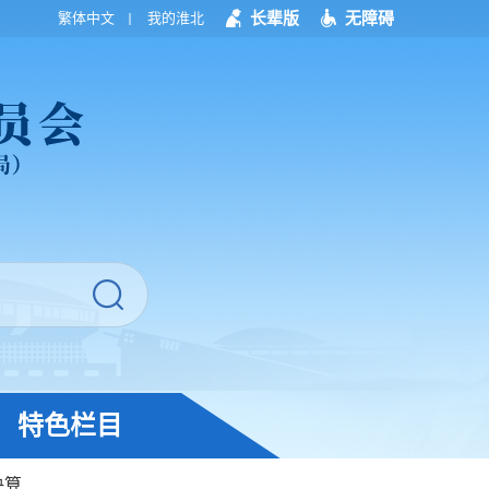
长辈版
无障碍
繁体中文
我的淮北
特色栏目
决算