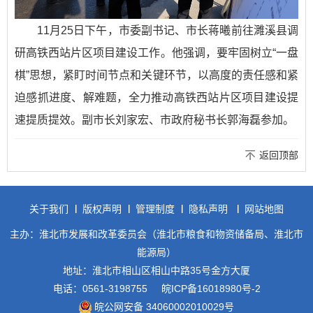
11月25日下午，市委副书记、市长蒋曦前往濉溪县调
研高铁西站片区项目建设工作。他强调，要牢固树立“一盘
棋”思想，紧盯时间节点和关键环节，以高度的责任感和紧
迫感抓进度、解难题，全力推动高铁西站片区项目建设提
速提质提效。副市长刘家宏、市政府秘书长郭海磊参加。
返回顶部
关于我们
版权声明
管理制度
隐私声明
网站地图
主办：淮北市发展和改革委员会（淮北市粮食和物资储备局、淮北市
能源局）
地址：淮北市相山区相山中路35号金方大厦
电话：0561-3198755
皖ICP备16018980号-2
皖公网安备 34060002010029号