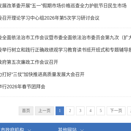
发展改革委开展“五一”假期市场价格巡查全力护航节日民生市场
委召开理论学习中心组2026年第5次学习研讨会议
委全面依法治市工作会议暨市委全面依法治市委员会第九次（扩
委举行树立和践行正确政绩观学习教育读书班开班式和专题辅导
政府第五次廉政工作会议召开
力打好“三仗”加快推进高质量发展大会召开
行2026年春节团拜会
首页
上一页
1
2
3
4
5
下一页
市政府机构
其他网站