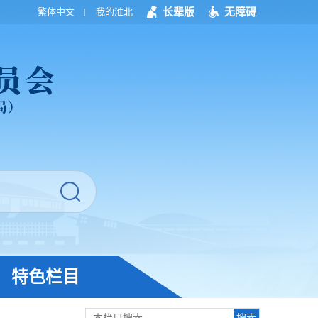
长辈版
无障碍
繁体中文
我的淮北
特色栏目