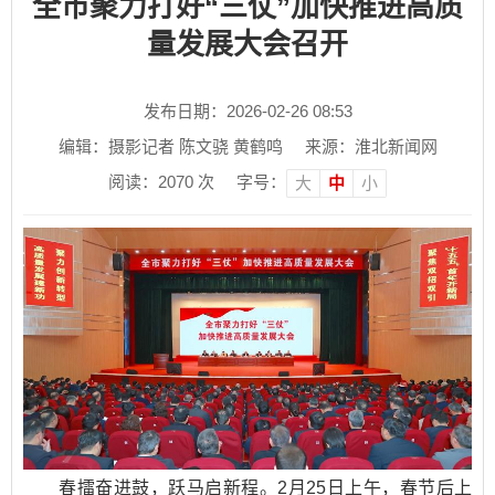
全市聚力打好“三仗”加快推进高质
量发展大会召开
发布日期：2026-02-26 08:53
编辑：摄影记者 陈文骁 黄鹤鸣
来源：淮北新闻网
阅读：
2070
次
字号：
大
中
小
春擂奋进鼓，跃马启新程。2月25日上午，春节后上