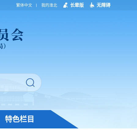
长辈版
无障碍
繁体中文
我的淮北
特色栏目