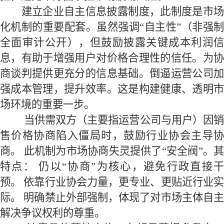
建立企业自主信息披露制度
，
此制度是市
化机制的重要配套。虽然强调
“
自主性
”
（非强
全面审计公开），但鼓励披露关键成本利润信
息，有助于增强用户对价格合理性的信任。为协
商谈判提供更充分的信息基础。倒逼运营公司加
强成本管理，提升效率。这是构建健康、透明市
场环境的重要一步。
当供需双方（主要指运营公司与用户）因
售价格协商陷入僵局时
，
鼓励行业协会主导
商。
此机制为市场协商失灵提供了
“
安全阀
”
。
特点：
仍以
“
协商
”
为核心，避免行政直接
预。
依靠行业协会力量，更专业、更贴近行业
际。
明确禁止外部强制，体现了对市场主体自
解决争议权利的尊重。