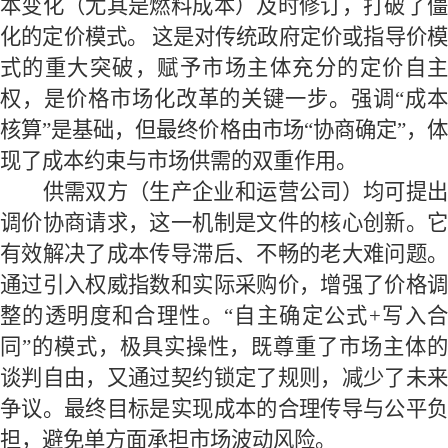
本变化（尤其是燃料成本）及时修订，打破了僵
化的定价模式。
这是对传统政府定价或指导价
式的重大突破，赋予市场主体充分的定价自主
权，是价格市场化改革的关键一步。强调
“
成
核算
”
是基础，但最终价格由市场
“
协商确定
”
，
现了成本约束与市场供需的双重作用。
供需双方（生产企业和运营公司）均可提出
调价协商请求
，这一
机制是文件的核心创新。
有效解决了成本传导滞后、不畅的老大难问题。
通过引入权威指数和实际采购价，增强了价格调
整的透明度和合理性。
“
自主确定公式
+
写入
同
”
的模式，极具实操性，既尊重了市场主体
谈判自由，又通过契约锁定了规则，减少了未来
争议。最终目标是实现成本的合理传导与公平负
担，避免单方面承担市场波动风险
。