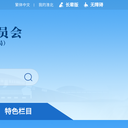
长辈版
无障碍
繁体中文
我的淮北
特色栏目