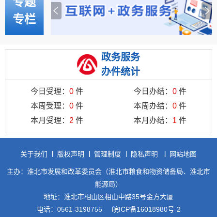
专题
专栏
政务服务
办件统计
今日受理：
0
件
今日办结：
0
件
本周受理：
0
件
本周办结：
0
件
本月受理：
2
件
本月办结：
1
件
关于我们
版权声明
管理制度
隐私声明
网站地图
主办：淮北市发展和改革委员会（淮北市粮食和物资储备局、淮北市
能源局）
地址：淮北市相山区相山中路35号金方大厦
电话：0561-3198755
皖ICP备16018980号-2