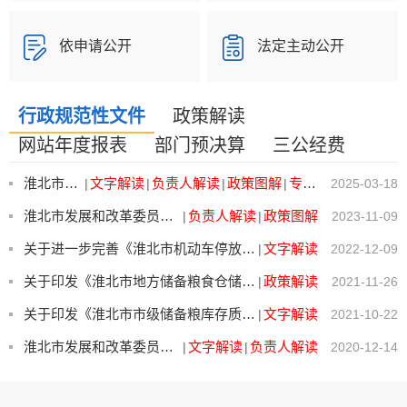
依申请公开
法定主动公开
行政规范性文件
政策解读
网站年度报表
部门预决算
三公经费
淮北市发展改革委关于建立工业蒸汽价格联动协调机制的意见（试行）
文字解读
负责人解读
政策图解
专家解读
|
|
|
|
2025-03-18
淮北市发展和改革委员会中国人民银行淮北市分行淮北市地方金融监督管理局 关于印发《淮北市诚信企业、信...
负责人解读
政策图解
|
|
2023-11-09
关于进一步完善《淮北市机动车停放服务收费管理实施细则》的通知
文字解读
|
2022-12-09
关于印发《淮北市地方储备粮食仓储管理规定》的通知
政策解读
|
2021-11-26
关于印发《淮北市市级储备粮库存质量管理办法》的通知
文字解读
|
2021-10-22
淮北市发展和改革委员会 淮北市交通运输局 关于调整淮北市城区客运出租车（巡游车）运价的通知
文字解读
负责人解读
|
|
2020-12-14