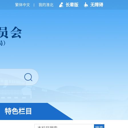
长辈版
无障碍
繁体中文
我的淮北
特色栏目